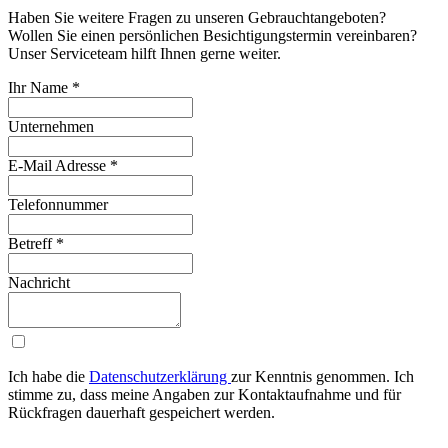
Haben Sie weitere Fragen zu unseren Gebrauchtangeboten?
Wollen Sie einen persönlichen Besichtigungstermin vereinbaren?
Unser Serviceteam hilft Ihnen gerne weiter.
Ihr Name
*
Unternehmen
E-Mail Adresse
*
Telefonnummer
Betreff
*
Nachricht
Ich habe die
Da­ten­schutz­er­klä­rung
zur Kenntnis genommen. Ich
stimme zu, dass meine Angaben zur Kon­takt­auf­nah­me und für
Rück­fra­gen dauerhaft ge­spei­chert werden.