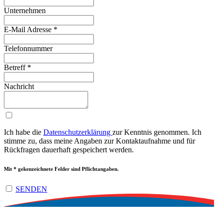
Unternehmen
E-Mail Adresse
*
Telefonnummer
Betreff
*
Nachricht
Ich habe die
Da­ten­schutz­er­klä­rung
zur Kenntnis genommen. Ich
stimme zu, dass meine Angaben zur Kon­takt­auf­nah­me und für
Rück­fra­gen dauerhaft ge­spei­chert werden.
Mit * gekenzeichnete Felder sind Pflichtangaben.
SENDEN