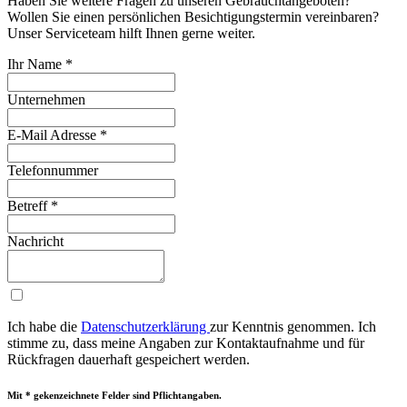
Haben Sie weitere Fragen zu unseren Gebrauchtangeboten?
Wollen Sie einen persönlichen Besichtigungstermin vereinbaren?
Unser Serviceteam hilft Ihnen gerne weiter.
Ihr Name
*
Unternehmen
E-Mail Adresse
*
Telefonnummer
Betreff
*
Nachricht
Ich habe die
Da­ten­schutz­er­klä­rung
zur Kenntnis genommen. Ich
stimme zu, dass meine Angaben zur Kon­takt­auf­nah­me und für
Rück­fra­gen dauerhaft ge­spei­chert werden.
Mit * gekenzeichnete Felder sind Pflichtangaben.