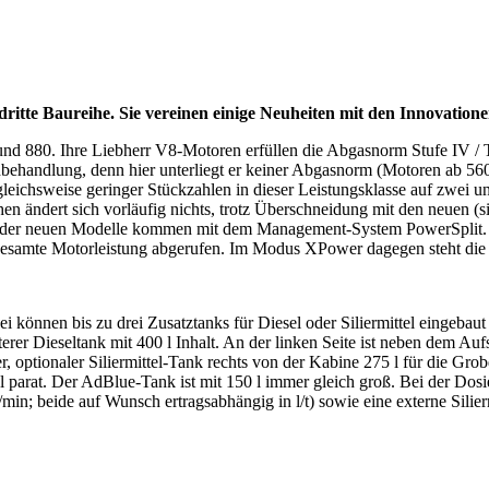
ritte Baureihe. Sie vereinen einige Neuheiten mit den Innovatione
d 880. Ihre Liebherr V8-Motoren erfüllen die Abgasnorm Stufe IV / 
behandlung, denn hier unterliegt er keiner Abgasnorm (Motoren ab 5
ichsweise geringer Stückzahlen in dieser Leistungsklasse auf zwei un
n ändert sich vorläufig nichts, trotz Überschneidung mit den neuen (
der neuen Modelle kommen mit dem Management-System PowerSplit. Hi
gesamte Motorleistung abgerufen. Im Modus XPower dagegen steht die
können bis zu drei Zusatztanks für Diesel oder Siliermittel eingebaut 
terer Dieseltank mit 400 l Inhalt. An der linken Seite ist neben dem Au
erer, optionaler Siliermittel-Tank rechts von der Kabine 275 l für die Gr
tel parat. Der AdBlue-Tank ist mit 150 l immer gleich groß. Bei der Dosi
/min; beide auf Wunsch ertragsabhängig in l/t) sowie eine externe Silierm