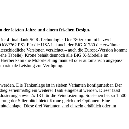
n der letzten Jahre und einem frischen Design.
Tier 4 final dank SCR-Technologie. Der 780er kommt in zwei
60 kW/762 PS). Für die USA hat auch der BiG X 780 die erwähnte
terschiedliche Versionen verzichtet – auch die Europa-Version kommt
siehe Tabelle). Krone behält dennoch alle BiG X-Modelle im
erbei kann die Motorleistung manuell oder automatisch angepasst
 maximale Leistung zur Verfügung.
werden. Die Tankanlage ist in sieben Varianten konfigurierbar. Der
fstieg serienmäßig ein weiterer Tank eingebaut werden. Dieser fasst
obdosierung sowie 2x 13 l für die Feindosierung. So stehen bis zu 1.500
erung der Siliermittel bietet Krone gleich drei Optionen: Eine
ittelanlage. Diese drei Varianten sind einzeln erhältlich oder im