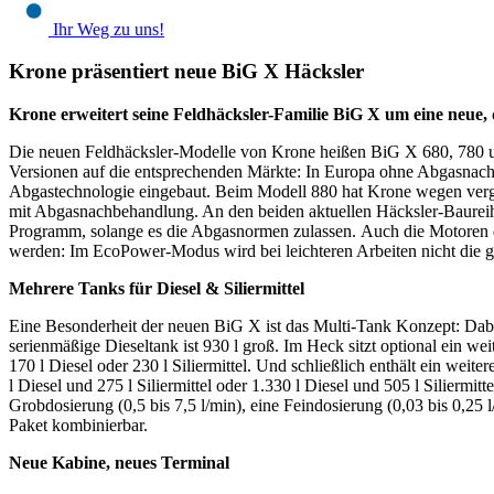
Ihr Weg zu uns!
Krone präsentiert neue BiG X Häcksler
Krone erweitert seine Feldhäcksler-Familie BiG X um eine neue, d
Die neuen Feldhäcksler-Modelle von Krone heißen BiG X 680, 780 un
Versionen auf die entsprechenden Märkte: In Europa ohne Abgasnach
Abgastechnologie eingebaut. Beim Modell 880 hat Krone wegen vergle
mit Abgasnachbehandlung. An den beiden aktuellen Häcksler-Baureihe
Programm, solange es die Abgasnormen zulassen. Auch die Motoren 
werden: Im EcoPower-Modus wird bei leichteren Arbeiten nicht die 
Mehrere Tanks für Diesel & Siliermittel
Eine Besonderheit der neuen BiG X ist das Multi-Tank Konzept: Dabei 
serienmäßige Dieseltank ist 930 l groß. Im Heck sitzt optional ein wei
170 l Diesel oder 230 l Siliermittel. Und schließlich enthält ein weit
l Diesel und 275 l Siliermittel oder 1.330 l Diesel und 505 l Siliermit
Grobdosierung (0,5 bis 7,5 l/min), eine Feindosierung (0,03 bis 0,25 l
Paket kombinierbar.
Neue Kabine, neues Terminal