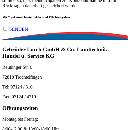
stimme zu, dass meine Angaben zur Kon­takt­auf­nah­me und für
Rück­fra­gen dauerhaft ge­spei­chert werden.
Mit * gekenzeichnete Felder sind Pflichtangaben.
SENDEN
Gebrüder Lorch GmbH ­& Co. Landtechnik-
Handel u. Service KG
Reutlinger Str. 6
72818 Trochtelfingen
Tel: 07124 / 310
Fax: 07124 / 4219
Öffnungszeiten
Montag bis Freitag:
8:00-12:00 & 13:00-18:00 Uhr