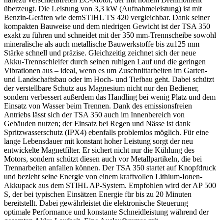
überzeugt. Die Leistung von 3,3 kW (Aufnahmeleistung) ist mit
Benzin-Geräten wie demSTIHL TS 420 vergleichbar. Dank seiner
kompakten Bauweise und dem niedrigen Gewicht ist der TSA 350
exakt zu führen und schneidet mit der 350 mm-Trennscheibe sowohl
mineralische als auch metallische Bauwerkstoffe bis zu125 mm
Stärke schnell und präzise. Gleichzeitig zeichnet sich der neue
Akku-Trennschleifer durch seinen ruhigen Lauf und die geringen
Vibrationen aus – ideal, wenn es um Zuschnittarbeiten im Garten-
und Landschaftsbau oder im Hoch- und Tiefbau geht. Dabei schützt
der verstellbare Schutz aus Magnesium nicht nur den Bediener,
sondern verbessert außerdem das Handling bei wenig Platz und dem
Einsatz von Wasser beim Trennen. Dank des emissionsfreien
Antriebs lässt sich der TSA 350 auch im Innenbereich von
Gebäuden nutzen; der Einsatz bei Regen und Nässe ist dank
Spritzwasserschutz (IPX4) ebenfalls problemlos möglich. Für eine
lange Lebensdauer mit konstant hoher Leistung sorgt der neu
entwickelte Magnetfilter. Er sichert nicht nur die Kühlung des
Motors, sondern schützt diesen auch vor Metallpartikeln, die bei
Trennarbeiten anfallen können. Der TSA 350 startet auf Knopfdruck
und bezieht seine Energie von einem kraftvollen Lithium-Ionen-
Akkupack aus dem STIHL AP-System. Empfohlen wird der AP 500
S, der bei typischen Einsätzen Energie für bis zu 20 Minuten
bereitstellt. Dabei gewährleistet die elektronische Steuerung
optimale Performance und konstante Schneidleistung während der