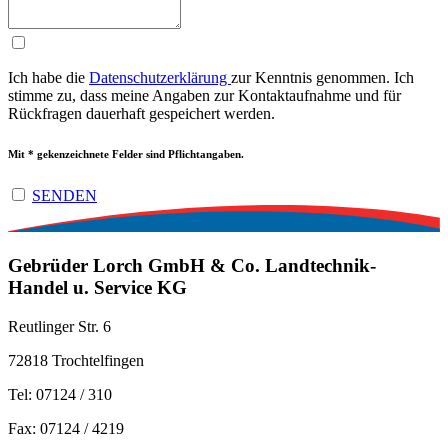
Ich habe die
Da­ten­schutz­er­klä­rung
zur Kenntnis genommen. Ich
stimme zu, dass meine Angaben zur Kon­takt­auf­nah­me und für
Rück­fra­gen dauerhaft ge­spei­chert werden.
Mit * gekenzeichnete Felder sind Pflichtangaben.
SENDEN
Gebrüder Lorch GmbH ­& Co. Landtechnik-
Handel u. Service KG
Reutlinger Str. 6
72818 Trochtelfingen
Tel: 07124 / 310
Fax: 07124 / 4219